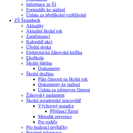
Informace ze ŠJ
Formuláře ke stažení
Úplata za předškolní vzdělávání
ZŠ Štramberk
Aktuality
Aktuální školní rok
Zaměstnanci
Kalendář akcí
Úřední deska
Elektronická žákovská knížka
Ekoškola
Školní jídelna
Dokumenty
Školní družina
Plán činnosti na školní rok
Dokumenty ke stažení
Úplata za zájmovou činnost
Žákovský parlament
Školní poradenské pracoviště
Výchovný poradce
Přijímací řízení
Metodik prevence
Pro rodiče
Pro budoucí prvňáčky
Povinné informace