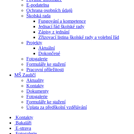
E-podatelna
Ochrana osobních údajů
Školská rada
Fungování a kompetence
Jednací řád školské rady
Zápisy z jednání
Zřizovací listina školské rady a volební řád
Projekty
Aktuální
Dokončené
Fotogalerie
Formuláře ke stažení
Pracovní příležitosti
MŠ Zauličí
Aktuality
Kontakty
Dokumenty
Fotogalerie
Formuláře ke stažení
Úplata za předškolní vzdělávání
Kontakty
Bakaláři
E-strava
Fotogalerie