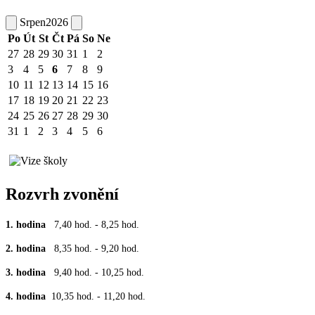
Srpen
2026
Po
Út
St
Čt
Pá
So
Ne
27
28
29
30
31
1
2
3
4
5
6
7
8
9
10
11
12
13
14
15
16
17
18
19
20
21
22
23
24
25
26
27
28
29
30
31
1
2
3
4
5
6
Rozvrh zvonění
1. hodina
7,40 hod. - 8,25 hod.
2. hodina
8,35 hod. - 9,20 hod.
3. hodina
9,40 hod. - 10,25 hod.
4. hodina
10,35 hod. - 11,20 hod.