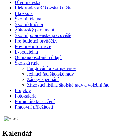
Úřední deska
Elektronická žákovská knížka
Ekoškola
Školní jídelna
Školní družina
Žákovský parlament
Školní poradenské pracoviště
Pro budoucí prvňáčky
Povinné informace
E-podatelna
Ochrana osobních údajů
Školská rada
Fungování a kompetence
Jednací řád školské rady
Zápisy z jednání
Zřizovací listina školské rady a volební řád
Projekty
Fotogalerie
Formuláře ke stažení
Pracovní příležitosti
Kalendář