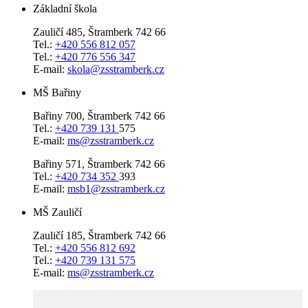
Základní škola
Zauličí 485, Štramberk 742 66
Tel.:
+420 556 812 057
Tel.:
+420 776 556 347
E-mail:
skola@zsstramberk.cz
MŠ Bařiny
Bařiny 700, Štramberk 742 66
Tel.:
+420 739 131
575
E-mail:
ms@zsstramberk.cz
Bařiny 571, Štramberk 742 66
Tel.:
+420 734 352
393
E-mail:
msb1@zsstramberk.cz
MŠ Zauličí
Zauličí 185, Štramberk 742 66
Tel.:
+420 556 812 692
Tel.:
+420 739 131 575
E-mail:
ms@zsstramberk.cz