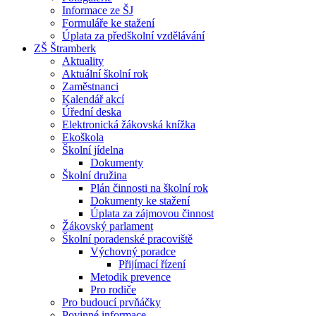
Informace ze ŠJ
Formuláře ke stažení
Úplata za předškolní vzdělávání
ZŠ Štramberk
Aktuality
Aktuální školní rok
Zaměstnanci
Kalendář akcí
Úřední deska
Elektronická žákovská knížka
Ekoškola
Školní jídelna
Dokumenty
Školní družina
Plán činnosti na školní rok
Dokumenty ke stažení
Úplata za zájmovou činnost
Žákovský parlament
Školní poradenské pracoviště
Výchovný poradce
Přijímací řízení
Metodik prevence
Pro rodiče
Pro budoucí prvňáčky
Povinné informace