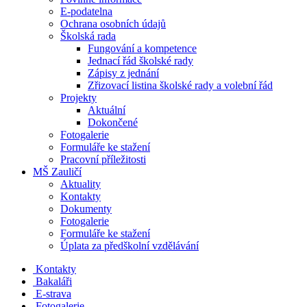
E-podatelna
Ochrana osobních údajů
Školská rada
Fungování a kompetence
Jednací řád školské rady
Zápisy z jednání
Zřizovací listina školské rady a volební řád
Projekty
Aktuální
Dokončené
Fotogalerie
Formuláře ke stažení
Pracovní příležitosti
MŠ Zauličí
Aktuality
Kontakty
Dokumenty
Fotogalerie
Formuláře ke stažení
Úplata za předškolní vzdělávání
Kontakty
Bakaláři
E-strava
Fotogalerie