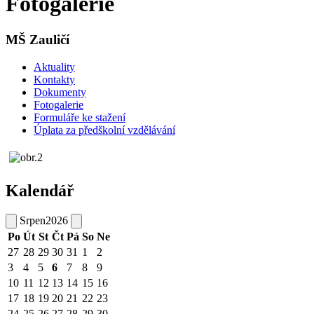
Fotogalerie
MŠ Zauličí
Aktuality
Kontakty
Dokumenty
Fotogalerie
Formuláře ke stažení
Úplata za předškolní vzdělávání
Kalendář
Srpen
2026
Po
Út
St
Čt
Pá
So
Ne
27
28
29
30
31
1
2
3
4
5
6
7
8
9
10
11
12
13
14
15
16
17
18
19
20
21
22
23
24
25
26
27
28
29
30