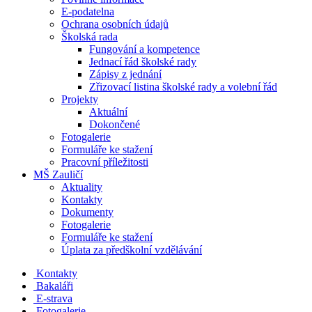
E-podatelna
Ochrana osobních údajů
Školská rada
Fungování a kompetence
Jednací řád školské rady
Zápisy z jednání
Zřizovací listina školské rady a volební řád
Projekty
Aktuální
Dokončené
Fotogalerie
Formuláře ke stažení
Pracovní příležitosti
MŠ Zauličí
Aktuality
Kontakty
Dokumenty
Fotogalerie
Formuláře ke stažení
Úplata za předškolní vzdělávání
Kontakty
Bakaláři
E-strava
Fotogalerie