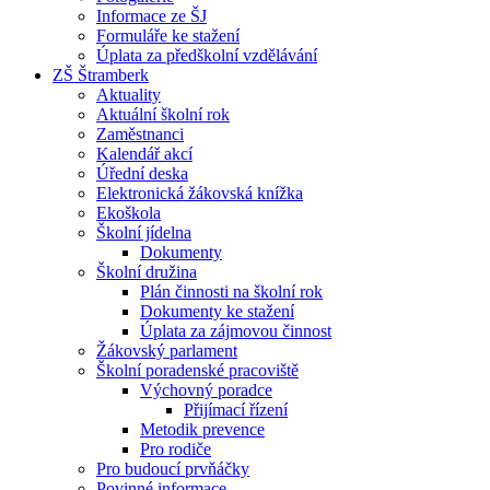
Informace ze ŠJ
Formuláře ke stažení
Úplata za předškolní vzdělávání
ZŠ Štramberk
Aktuality
Aktuální školní rok
Zaměstnanci
Kalendář akcí
Úřední deska
Elektronická žákovská knížka
Ekoškola
Školní jídelna
Dokumenty
Školní družina
Plán činnosti na školní rok
Dokumenty ke stažení
Úplata za zájmovou činnost
Žákovský parlament
Školní poradenské pracoviště
Výchovný poradce
Přijímací řízení
Metodik prevence
Pro rodiče
Pro budoucí prvňáčky
Povinné informace