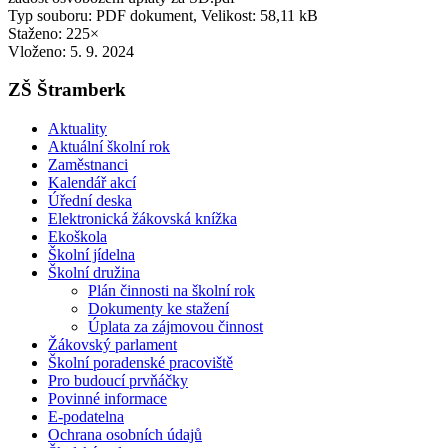
Typ souboru: PDF dokument, Velikost: 58,11 kB
Staženo: 225×
Vloženo:
5. 9. 2024
ZŠ Štramberk
Aktuality
Aktuální školní rok
Zaměstnanci
Kalendář akcí
Úřední deska
Elektronická žákovská knížka
Ekoškola
Školní jídelna
Školní družina
Plán činnosti na školní rok
Dokumenty ke stažení
Úplata za zájmovou činnost
Žákovský parlament
Školní poradenské pracoviště
Pro budoucí prvňáčky
Povinné informace
E-podatelna
Ochrana osobních údajů