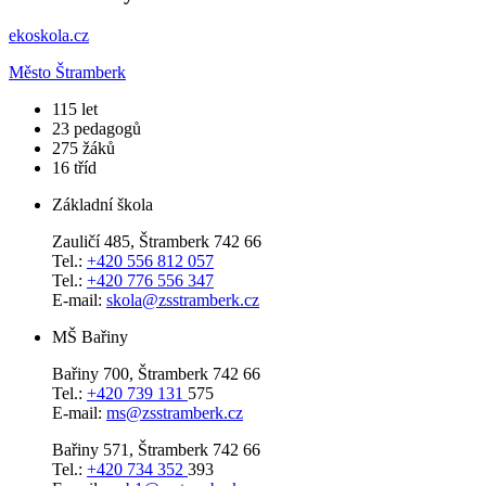
ekoskola.cz
Město Štramberk
​115
let
23
pedagogů
275
žáků
16
tříd
Základní škola
Zauličí 485, Štramberk 742 66
Tel.:
+420 556 812 057
Tel.:
+420 776 556 347
E-mail:
skola@zsstramberk.cz
MŠ Bařiny
Bařiny 700, Štramberk 742 66
Tel.:
+420 739 131
575
E-mail:
ms@zsstramberk.cz
Bařiny 571, Štramberk 742 66
Tel.:
+420 734 352
393