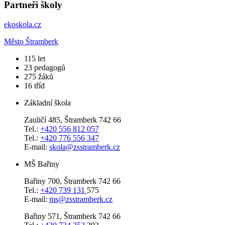
Partneři školy
ekoskola.cz
Město Štramberk
​115
let
23
pedagogů
275
žáků
16
tříd
Základní škola
Zauličí 485, Štramberk 742 66
Tel.:
+420 556 812 057
Tel.:
+420 776 556 347
E-mail:
skola@zsstramberk.cz
MŠ Bařiny
Bařiny 700, Štramberk 742 66
Tel.:
+420 739 131
575
E-mail:
ms@zsstramberk.cz
Bařiny 571, Štramberk 742 66