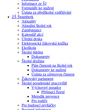
Informace ze ŠJ
Formuláře ke stažení
Úplata za předškolní vzdělávání
ZŠ Štramberk
Aktuality
Aktuální školní rok
Zaměstnanci
Kalendář akcí
Úřední deska
Elektronická žákovská knížka
Ekoškola
Školní jídelna
Dokumenty
Školní družina
Plán činnosti na školní rok
Dokumenty ke stažení
Úplata za zájmovou činnost
Žákovský parlament
Školní poradenské pracoviště
Výchovný poradce
Přijímací řízení
Metodik prevence
Pro rodiče
Pro budoucí prvňáčky
Povinné informace