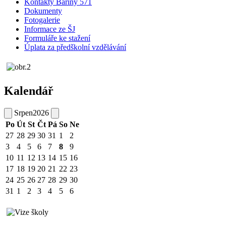
Kontakty Bařiny 571
Dokumenty
Fotogalerie
Informace ze ŠJ
Formuláře ke stažení
Úplata za předškolní vzdělávání
Kalendář
Srpen
2026
Po
Út
St
Čt
Pá
So
Ne
27
28
29
30
31
1
2
3
4
5
6
7
8
9
10
11
12
13
14
15
16
17
18
19
20
21
22
23
24
25
26
27
28
29
30
31
1
2
3
4
5
6