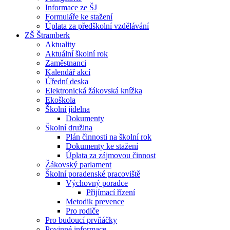
Informace ze ŠJ
Formuláře ke stažení
Úplata za předškolní vzdělávání
ZŠ Štramberk
Aktuality
Aktuální školní rok
Zaměstnanci
Kalendář akcí
Úřední deska
Elektronická žákovská knížka
Ekoškola
Školní jídelna
Dokumenty
Školní družina
Plán činnosti na školní rok
Dokumenty ke stažení
Úplata za zájmovou činnost
Žákovský parlament
Školní poradenské pracoviště
Výchovný poradce
Přijímací řízení
Metodik prevence
Pro rodiče
Pro budoucí prvňáčky
Povinné informace