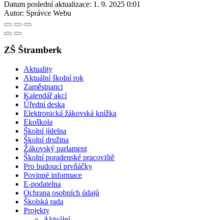
Datum poslední aktualizace:
1. 9. 2025 0:01
Autor:
Správce Webu
ZŠ Štramberk
Aktuality
Aktuální školní rok
Zaměstnanci
Kalendář akcí
Úřední deska
Elektronická žákovská knížka
Ekoškola
Školní jídelna
Školní družina
Žákovský parlament
Školní poradenské pracoviště
Pro budoucí prvňáčky
Povinné informace
E-podatelna
Ochrana osobních údajů
Školská rada
Projekty
Aktuální