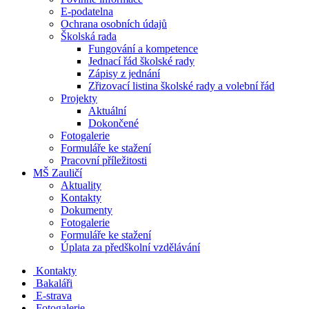
E-podatelna
Ochrana osobních údajů
Školská rada
Fungování a kompetence
Jednací řád školské rady
Zápisy z jednání
Zřizovací listina školské rady a volební řád
Projekty
Aktuální
Dokončené
Fotogalerie
Formuláře ke stažení
Pracovní příležitosti
MŠ Zauličí
Aktuality
Kontakty
Dokumenty
Fotogalerie
Formuláře ke stažení
Úplata za předškolní vzdělávání
Kontakty
Bakaláři
E-strava
Fotogalerie