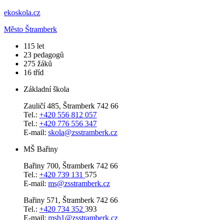
ekoskola.cz
Město Štramberk
​115
let
23
pedagogů
275
žáků
16
tříd
Základní škola
Zauličí 485, Štramberk 742 66
Tel.:
+420 556 812 057
Tel.:
+420 776 556 347
E-mail:
skola@zsstramberk.cz
MŠ Bařiny
Bařiny 700, Štramberk 742 66
Tel.:
+420 739 131
575
E-mail:
ms@zsstramberk.cz
Bařiny 571, Štramberk 742 66
Tel.:
+420 734 352
393
E-mail:
msb1@zsstramberk.cz