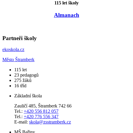
115 let školy
Almanach
Partneři školy
ekoskola.cz
Město Štramberk
​115
let
23
pedagogů
275
žáků
16
tříd
Základní škola
Zauličí 485, Štramberk 742 66
Tel.:
+420 556 812 057
Tel.:
+420 776 556 347
E-mail:
skola@zsstramberk.cz
MŠ Bařiny