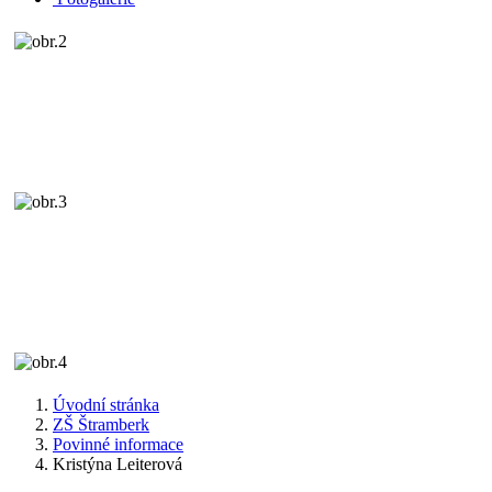
Úvodní stránka
ZŠ Štramberk
Povinné informace
Kristýna Leiterová