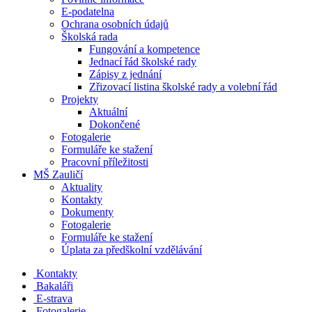
E-podatelna
Ochrana osobních údajů
Školská rada
Fungování a kompetence
Jednací řád školské rady
Zápisy z jednání
Zřizovací listina školské rady a volební řád
Projekty
Aktuální
Dokončené
Fotogalerie
Formuláře ke stažení
Pracovní příležitosti
MŠ Zauličí
Aktuality
Kontakty
Dokumenty
Fotogalerie
Formuláře ke stažení
Úplata za předškolní vzdělávání
Kontakty
Bakaláři
E-strava
Fotogalerie