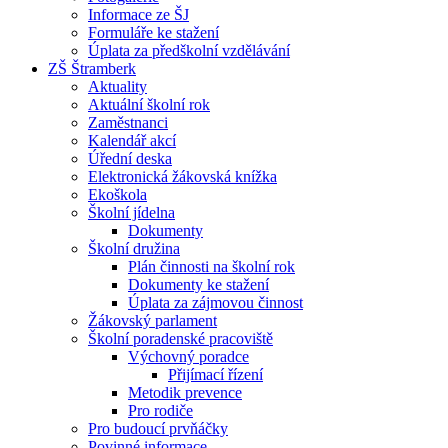
Informace ze ŠJ
Formuláře ke stažení
Úplata za předškolní vzdělávání
ZŠ Štramberk
Aktuality
Aktuální školní rok
Zaměstnanci
Kalendář akcí
Úřední deska
Elektronická žákovská knížka
Ekoškola
Školní jídelna
Dokumenty
Školní družina
Plán činnosti na školní rok
Dokumenty ke stažení
Úplata za zájmovou činnost
Žákovský parlament
Školní poradenské pracoviště
Výchovný poradce
Přijímací řízení
Metodik prevence
Pro rodiče
Pro budoucí prvňáčky
Povinné informace