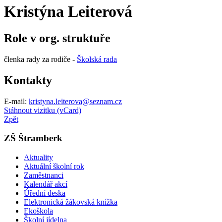
Kristýna Leiterová
Role v org. struktuře
členka rady za rodiče -
Školská rada
Kontakty
E-mail:
kristyna.leiterova@seznam.cz
Stáhnout vizitku (vCard)
Zpět
ZŠ Štramberk
Aktuality
Aktuální školní rok
Zaměstnanci
Kalendář akcí
Úřední deska
Elektronická žákovská knížka
Ekoškola
Školní jídelna