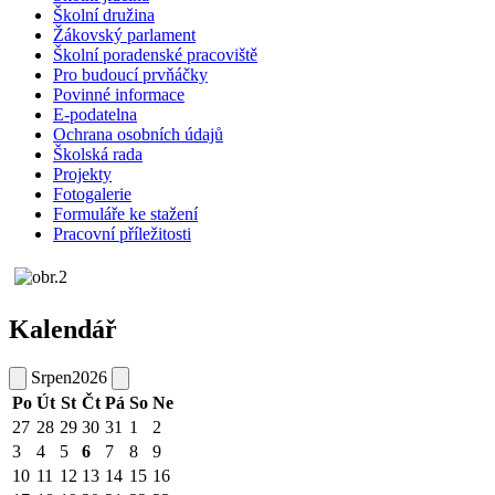
Školní družina
Žákovský parlament
Školní poradenské pracoviště
Pro budoucí prvňáčky
Povinné informace
E-podatelna
Ochrana osobních údajů
Školská rada
Projekty
Fotogalerie
Formuláře ke stažení
Pracovní příležitosti
Kalendář
Srpen
2026
Po
Út
St
Čt
Pá
So
Ne
27
28
29
30
31
1
2
3
4
5
6
7
8
9
10
11
12
13
14
15
16