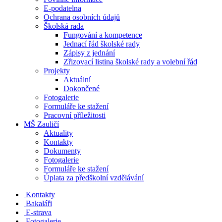
E-podatelna
Ochrana osobních údajů
Školská rada
Fungování a kompetence
Jednací řád školské rady
Zápisy z jednání
Zřizovací listina školské rady a volební řád
Projekty
Aktuální
Dokončené
Fotogalerie
Formuláře ke stažení
Pracovní příležitosti
MŠ Zauličí
Aktuality
Kontakty
Dokumenty
Fotogalerie
Formuláře ke stažení
Úplata za předškolní vzdělávání
Kontakty
Bakaláři
E-strava
Fotogalerie