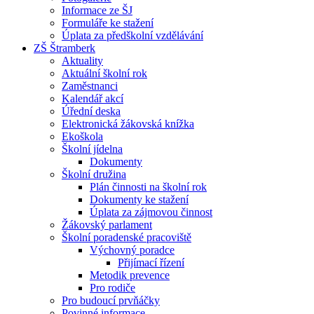
Informace ze ŠJ
Formuláře ke stažení
Úplata za předškolní vzdělávání
ZŠ Štramberk
Aktuality
Aktuální školní rok
Zaměstnanci
Kalendář akcí
Úřední deska
Elektronická žákovská knížka
Ekoškola
Školní jídelna
Dokumenty
Školní družina
Plán činnosti na školní rok
Dokumenty ke stažení
Úplata za zájmovou činnost
Žákovský parlament
Školní poradenské pracoviště
Výchovný poradce
Přijímací řízení
Metodik prevence
Pro rodiče
Pro budoucí prvňáčky
Povinné informace