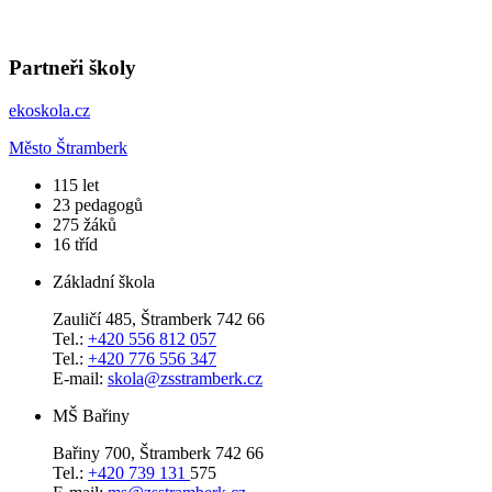
Partneři školy
ekoskola.cz
Město Štramberk
​115
let
23
pedagogů
275
žáků
16
tříd
Základní škola
Zauličí 485, Štramberk 742 66
Tel.:
+420 556 812 057
Tel.:
+420 776 556 347
E-mail:
skola@zsstramberk.cz
MŠ Bařiny
Bařiny 700, Štramberk 742 66
Tel.:
+420 739 131
575