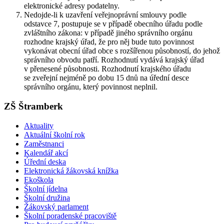
elektronické adresy podatelny.
Nedojde-li k uzavření veřejnoprávní smlouvy podle
odstavce 7, postupuje se v případě obecního úřadu podle
zvláštního zákona: v případě jiného správního orgánu
rozhodne krajský úřad, že pro něj bude tuto povinnost
vykonávat obecní úřad obce s rozšířenou působností, do jehož
správního obvodu patří. Rozhodnutí vydává krajský úřad
v přenesené působnosti. Rozhodnutí krajského úřadu
se zveřejní nejméně po dobu 15 dnů na úřední desce
správního orgánu, který povinnost neplnil.
ZŠ Štramberk
Aktuality
Aktuální školní rok
Zaměstnanci
Kalendář akcí
Úřední deska
Elektronická žákovská knížka
Ekoškola
Školní jídelna
Školní družina
Žákovský parlament
Školní poradenské pracoviště