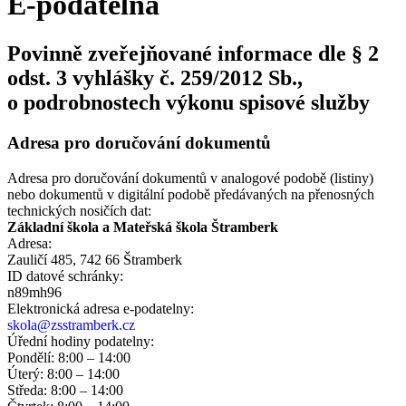
E-podatelna
Povinně zveřejňované informace dle § 2
odst. 3 vyhlášky č. 259/2012 Sb.,
o podrobnostech výkonu spisové služby
Adresa pro doručování dokumentů
Adresa pro doručování dokumentů v analogové podobě (listiny)
nebo dokumentů v digitální podobě předávaných na přenosných
technických nosičích dat:
Základní škola a Mateřská škola Štramberk
Adresa:
Zauličí 485, 742 66 Štramberk
ID datové schránky:
n89mh96
Elektronická adresa e‑podatelny:
skola@zsstramberk.cz
Úřední hodiny podatelny:
Pondělí: 8:00 – 14:00
Úterý: 8:00 – 14:00
Středa: 8:00 – 14:00