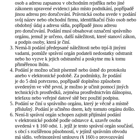
osob a adresu zapsanou v obchodním rejstříku nebo jiné
zákonem upravené evidenci jako místo podnikání, popřípadě
jinou adresu pro doručování. Právnická osoba uvede v podání
svůj název nebo obchodní firmu, identifikační číslo osob nebo
obdobný údaj a adresu sídla, popřípadě jinou adresu
pro doručování. Podání musí obsahovat označení správního
orgánu, jemuž je určeno, další náležitosti, které stanoví zákon,
a podpis osoby, která je činí.
Nemá-li podání předepsané náležitosti nebo trpí-li jinými
vadami, pomůže správní orgán podateli nedostatky odstranit
nebo ho vyzve k jejich odstranění a poskytne mu k tomu
přiměřenou lhůtu.
Podání je možno učinit písemně nebo ústně do protokolu
anebo v elektronické podobě. Za podmínky, že podání
je do 5 dnů potvrzeno, popřípadě doplněno způsobem
uvedeným ve větě první, je možno je učinit pomocí jiných
technických prostředků, zejména prostřednictvím dálnopisu,
telefaxu nebo veřejné datové sítě bez použití podpisu.
Podání se činí u správního orgánu, který je věcně a místně
příslušný. Podání je učiněno dnem, kdy tomuto orgánu došlo.
Není-li správní orgán schopen zajistit přijímání podání
v elektronické podobě podle odstavce 4, uzavře osoba
uvedená v § 160 odst. 1. jejíž je tento správní orgán součástí,
s obcí s rozšířenou působností, v jejímž správním obvodu
má sídlo, veřejnoprávní smlouvu (§ 160) o provozování