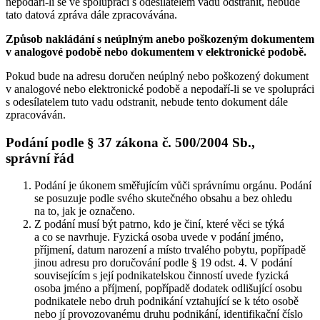
nepodaří-li se ve spolupráci s odesílatelem vadu odstranit, nebude
tato datová zpráva dále zpracovávána.
Způsob nakládání s neúplným anebo poškozeným dokumentem
v analogové podobě nebo dokumentem v elektronické podobě.
Pokud bude na adresu doručen neúplný nebo poškozený dokument
v analogové nebo elektronické podobě a nepodaří-li se ve spolupráci
s odesílatelem tuto vadu odstranit, nebude tento dokument dále
zpracováván.
Podání podle § 37 zákona č. 500/2004 Sb.,
správní řád
Podání je úkonem směřujícím vůči správnímu orgánu. Podání
se posuzuje podle svého skutečného obsahu a bez ohledu
na to, jak je označeno.
Z podání musí být patrno, kdo je činí, které věci se týká
a co se navrhuje. Fyzická osoba uvede v podání jméno,
příjmení, datum narození a místo trvalého pobytu, popřípadě
jinou adresu pro doručování podle § 19 odst. 4. V podání
souvisejícím s její podnikatelskou činností uvede fyzická
osoba jméno a příjmení, popřípadě dodatek odlišující osobu
podnikatele nebo druh podnikání vztahující se k této osobě
nebo jí provozovanému druhu podnikání, identifikační číslo