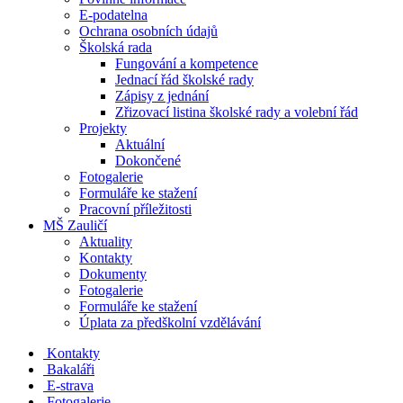
E-podatelna
Ochrana osobních údajů
Školská rada
Fungování a kompetence
Jednací řád školské rady
Zápisy z jednání
Zřizovací listina školské rady a volební řád
Projekty
Aktuální
Dokončené
Fotogalerie
Formuláře ke stažení
Pracovní příležitosti
MŠ Zauličí
Aktuality
Kontakty
Dokumenty
Fotogalerie
Formuláře ke stažení
Úplata za předškolní vzdělávání
Kontakty
Bakaláři
E-strava
Fotogalerie