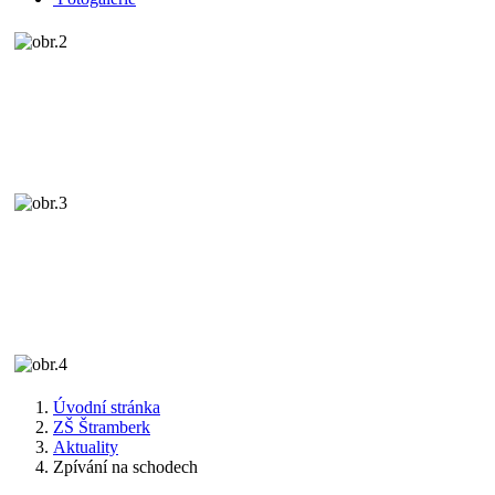
Úvodní stránka
ZŠ Štramberk
Aktuality
Zpívání na schodech