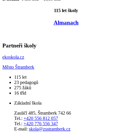
115 let školy
Almanach
Partneři školy
ekoskola.cz
Město Štramberk
​115
let
23
pedagogů
275
žáků
16
tříd
Základní škola
Zauličí 485, Štramberk 742 66
Tel.:
+420 556 812 057
Tel.:
+420 776 556 347
E-mail:
skola@zsstramberk.cz