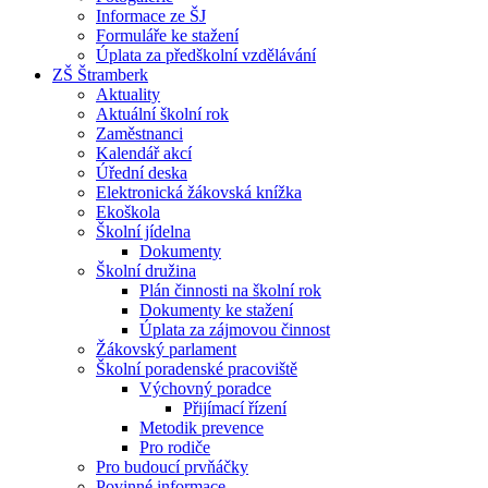
Informace ze ŠJ
Formuláře ke stažení
Úplata za předškolní vzdělávání
ZŠ Štramberk
Aktuality
Aktuální školní rok
Zaměstnanci
Kalendář akcí
Úřední deska
Elektronická žákovská knížka
Ekoškola
Školní jídelna
Dokumenty
Školní družina
Plán činnosti na školní rok
Dokumenty ke stažení
Úplata za zájmovou činnost
Žákovský parlament
Školní poradenské pracoviště
Výchovný poradce
Přijímací řízení
Metodik prevence
Pro rodiče
Pro budoucí prvňáčky
Povinné informace