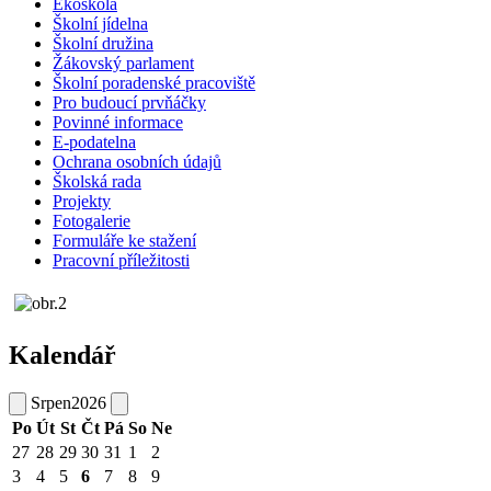
Ekoškola
Školní jídelna
Školní družina
Žákovský parlament
Školní poradenské pracoviště
Pro budoucí prvňáčky
Povinné informace
E-podatelna
Ochrana osobních údajů
Školská rada
Projekty
Fotogalerie
Formuláře ke stažení
Pracovní příležitosti
Kalendář
Srpen
2026
Po
Út
St
Čt
Pá
So
Ne
27
28
29
30
31
1
2
3
4
5
6
7
8
9