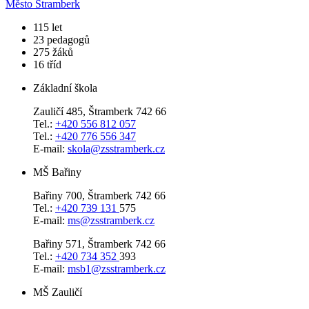
Město Štramberk
​115
let
23
pedagogů
275
žáků
16
tříd
Základní škola
Zauličí 485, Štramberk 742 66
Tel.:
+420 556 812 057
Tel.:
+420 776 556 347
E-mail:
skola@zsstramberk.cz
MŠ Bařiny
Bařiny 700, Štramberk 742 66
Tel.:
+420 739 131
575
E-mail:
ms@zsstramberk.cz
Bařiny 571, Štramberk 742 66
Tel.:
+420 734 352
393
E-mail:
msb1@zsstramberk.cz
MŠ Zauličí