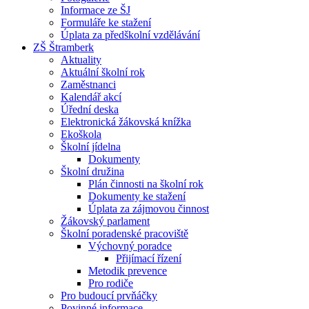
Informace ze ŠJ
Formuláře ke stažení
Úplata za předškolní vzdělávání
ZŠ Štramberk
Aktuality
Aktuální školní rok
Zaměstnanci
Kalendář akcí
Úřední deska
Elektronická žákovská knížka
Ekoškola
Školní jídelna
Dokumenty
Školní družina
Plán činnosti na školní rok
Dokumenty ke stažení
Úplata za zájmovou činnost
Žákovský parlament
Školní poradenské pracoviště
Výchovný poradce
Přijímací řízení
Metodik prevence
Pro rodiče
Pro budoucí prvňáčky
Povinné informace