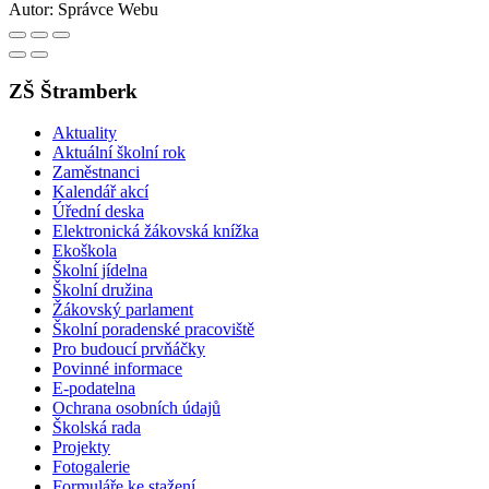
Autor:
Správce Webu
ZŠ Štramberk
Aktuality
Aktuální školní rok
Zaměstnanci
Kalendář akcí
Úřední deska
Elektronická žákovská knížka
Ekoškola
Školní jídelna
Školní družina
Žákovský parlament
Školní poradenské pracoviště
Pro budoucí prvňáčky
Povinné informace
E-podatelna
Ochrana osobních údajů
Školská rada
Projekty
Fotogalerie
Formuláře ke stažení