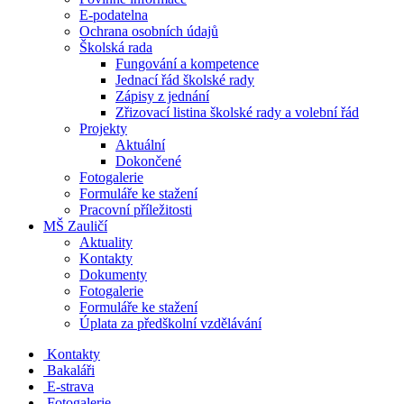
E-podatelna
Ochrana osobních údajů
Školská rada
Fungování a kompetence
Jednací řád školské rady
Zápisy z jednání
Zřizovací listina školské rady a volební řád
Projekty
Aktuální
Dokončené
Fotogalerie
Formuláře ke stažení
Pracovní příležitosti
MŠ Zauličí
Aktuality
Kontakty
Dokumenty
Fotogalerie
Formuláře ke stažení
Úplata za předškolní vzdělávání
Kontakty
Bakaláři
E-strava
Fotogalerie