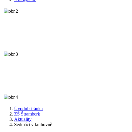
Úvodní stránka
ZŠ Štramberk
Aktuality
Sedmáci v knihovně