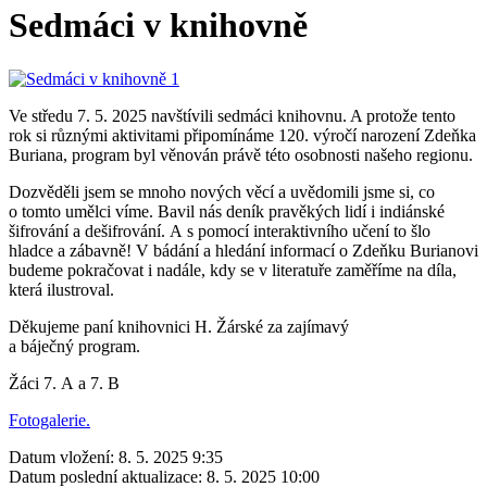
Sedmáci v knihovně
Ve středu 7. 5. 2025 navštívili sedmáci knihovnu. A protože tento
rok si různými aktivitami připomínáme 120. výročí narození Zdeňka
Buriana, program byl věnován právě této osobnosti našeho regionu.
Dozvěděli jsem se mnoho nových věcí a uvědomili jsme si, co
o tomto umělci víme. Bavil nás deník pravěkých lidí i indiánské
šifrování a dešifrování. A s pomocí interaktivního učení to šlo
hladce a zábavně! V bádání a hledání informací o Zdeňku Burianovi
budeme pokračovat i nadále, kdy se v literatuře zaměříme na díla,
která ilustroval.
Děkujeme paní knihovnici H. Žárské za zajímavý
a báječný program.
Žáci 7. A a 7. B
Fotogalerie.
Datum vložení:
8. 5. 2025 9:35
Datum poslední aktualizace:
8. 5. 2025 10:00