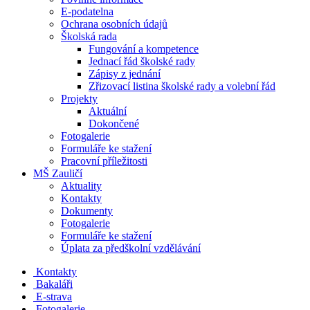
E-podatelna
Ochrana osobních údajů
Školská rada
Fungování a kompetence
Jednací řád školské rady
Zápisy z jednání
Zřizovací listina školské rady a volební řád
Projekty
Aktuální
Dokončené
Fotogalerie
Formuláře ke stažení
Pracovní příležitosti
MŠ Zauličí
Aktuality
Kontakty
Dokumenty
Fotogalerie
Formuláře ke stažení
Úplata za předškolní vzdělávání
Kontakty
Bakaláři
E-strava
Fotogalerie