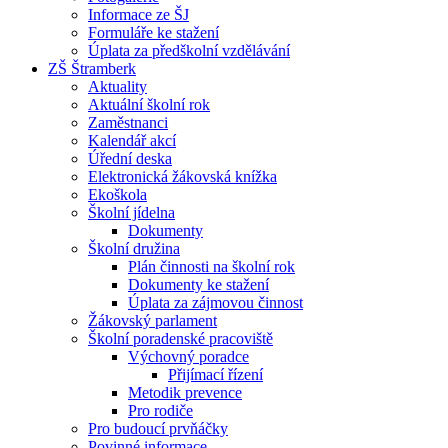
Informace ze ŠJ
Formuláře ke stažení
Úplata za předškolní vzdělávání
ZŠ Štramberk
Aktuality
Aktuální školní rok
Zaměstnanci
Kalendář akcí
Úřední deska
Elektronická žákovská knížka
Ekoškola
Školní jídelna
Dokumenty
Školní družina
Plán činnosti na školní rok
Dokumenty ke stažení
Úplata za zájmovou činnost
Žákovský parlament
Školní poradenské pracoviště
Výchovný poradce
Přijímací řízení
Metodik prevence
Pro rodiče
Pro budoucí prvňáčky
Povinné informace