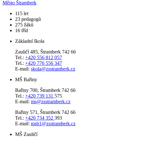
Město Štramberk
​115
let
23
pedagogů
275
žáků
16
tříd
Základní škola
Zauličí 485, Štramberk 742 66
Tel.:
+420 556 812 057
Tel.:
+420 776 556 347
E-mail:
skola@zsstramberk.cz
MŠ Bařiny
Bařiny 700, Štramberk 742 66
Tel.:
+420 739 131
575
E-mail:
ms@zsstramberk.cz
Bařiny 571, Štramberk 742 66
Tel.:
+420 734 352
393
E-mail:
msb1@zsstramberk.cz
MŠ Zauličí