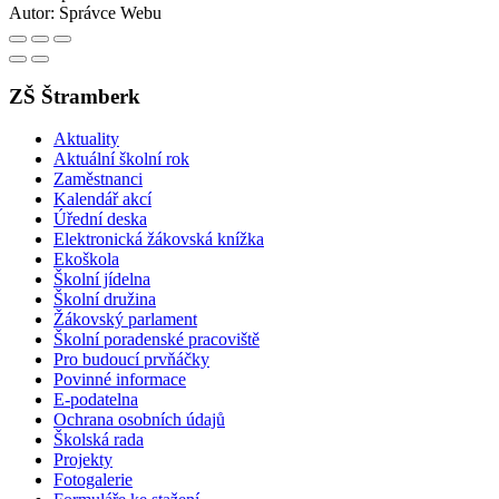
Autor:
Správce Webu
ZŠ Štramberk
Aktuality
Aktuální školní rok
Zaměstnanci
Kalendář akcí
Úřední deska
Elektronická žákovská knížka
Ekoškola
Školní jídelna
Školní družina
Žákovský parlament
Školní poradenské pracoviště
Pro budoucí prvňáčky
Povinné informace
E-podatelna
Ochrana osobních údajů
Školská rada
Projekty
Fotogalerie