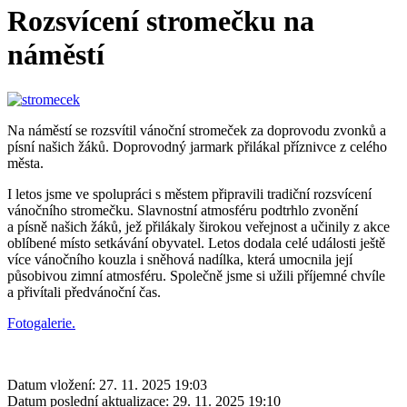
Rozsvícení stromečku na
náměstí
Na náměstí se rozsvítil vánoční stromeček za doprovodu zvonků a
písní našich žáků. Doprovodný jarmark přilákal příznivce z celého
města.
I letos jsme ve spolupráci s městem připravili tradiční rozsvícení
vánočního stromečku. Slavnostní atmosféru podtrhlo zvonění
a písně našich žáků, jež přilákaly širokou veřejnost a učinily z akce
oblíbené místo setkávání obyvatel. Letos dodala celé události ještě
více vánočního kouzla i sněhová nadílka, která umocnila její
působivou zimní atmosféru. Společně jsme si užili příjemné chvíle
a přivítali předvánoční čas.
Fotogalerie.
Datum vložení:
27. 11. 2025 19:03
Datum poslední aktualizace:
29. 11. 2025 19:10