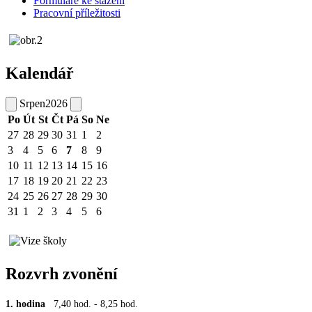
Formuláře ke stažení
Pracovní příležitosti
Kalendář
Srpen
2026
Po
Út
St
Čt
Pá
So
Ne
27
28
29
30
31
1
2
3
4
5
6
7
8
9
10
11
12
13
14
15
16
17
18
19
20
21
22
23
24
25
26
27
28
29
30
31
1
2
3
4
5
6
Rozvrh zvonění
1. hodina
7,40 hod. - 8,25 hod.