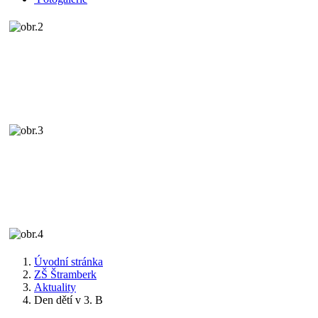
Úvodní stránka
ZŠ Štramberk
Aktuality
Den dětí v 3. B