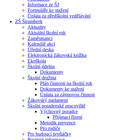
Informace ze ŠJ
Formuláře ke stažení
Úplata za předškolní vzdělávání
ZŠ Štramberk
Aktuality
Aktuální školní rok
Zaměstnanci
Kalendář akcí
Úřední deska
Elektronická žákovská knížka
Ekoškola
Školní jídelna
Dokumenty
Školní družina
Plán činnosti na školní rok
Dokumenty ke stažení
Úplata za zájmovou činnost
Žákovský parlament
Školní poradenské pracoviště
Výchovný poradce
Přijímací řízení
Metodik prevence
Pro rodiče
Pro budoucí prvňáčky
Povinné informace