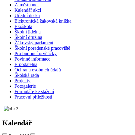
Zaměstnanci
Kalendář akcí
Úřední deska
Elektronická žákovská knížka
Ekoškola
Školní jídelna
Školní družina
Žákovský parlament
Školní poradenské pracoviště
Pro budoucí prvňáčky
Povinné informace
E-podatelna
Ochrana osobních údajů
Školská rada
Projekty
Fotogalerie
Formuláře ke stažení
Pracovní příležitosti
Kalendář