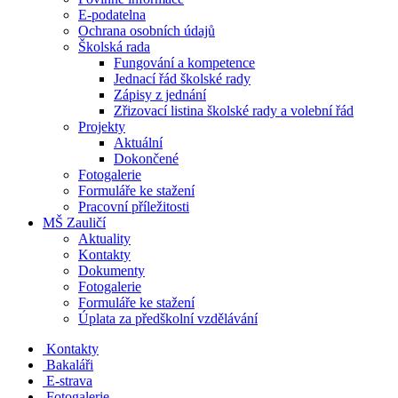
E-podatelna
Ochrana osobních údajů
Školská rada
Fungování a kompetence
Jednací řád školské rady
Zápisy z jednání
Zřizovací listina školské rady a volební řád
Projekty
Aktuální
Dokončené
Fotogalerie
Formuláře ke stažení
Pracovní příležitosti
MŠ Zauličí
Aktuality
Kontakty
Dokumenty
Fotogalerie
Formuláře ke stažení
Úplata za předškolní vzdělávání
Kontakty
Bakaláři
E-strava
Fotogalerie