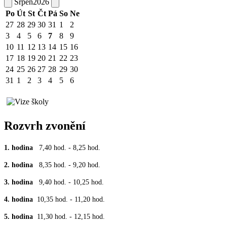
Srpen
2026
Po
Út
St
Čt
Pá
So
Ne
27
28
29
30
31
1
2
3
4
5
6
7
8
9
10
11
12
13
14
15
16
17
18
19
20
21
22
23
24
25
26
27
28
29
30
31
1
2
3
4
5
6
Rozvrh zvonění
1. hodina
7,40 hod. - 8,25 hod.
2. hodina
8,35 hod. - 9,20 hod.
3. hodina
9,40 hod. - 10,25 hod.
4. hodina
10,35 hod. - 11,20 hod.
5. hodina
11,30 hod. - 12,15 hod.