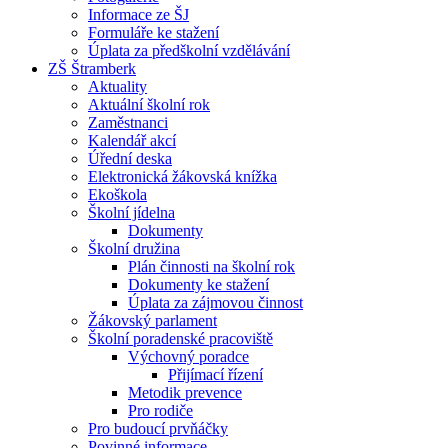
Informace ze ŠJ
Formuláře ke stažení
Úplata za předškolní vzdělávání
ZŠ Štramberk
Aktuality
Aktuální školní rok
Zaměstnanci
Kalendář akcí
Úřední deska
Elektronická žákovská knížka
Ekoškola
Školní jídelna
Dokumenty
Školní družina
Plán činnosti na školní rok
Dokumenty ke stažení
Úplata za zájmovou činnost
Žákovský parlament
Školní poradenské pracoviště
Výchovný poradce
Přijímací řízení
Metodik prevence
Pro rodiče
Pro budoucí prvňáčky
Povinné informace