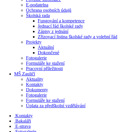
E-podatelna
Ochrana osobních údajů
Školská rada
Fungování a kompetence
Jednací řád školské rady
Zápisy z jednání
Zřizovací listina školské rady a volební řád
Projekty
Aktuální
Dokončené
Fotogalerie
Formuláře ke stažení
Pracovní příležitosti
MŠ Zauličí
Aktuality
Kontakty
Dokumenty
Fotogalerie
Formuláře ke stažení
Úplata za předškolní vzdělávání
Kontakty
Bakaláři
E-strava
Fotogalerie