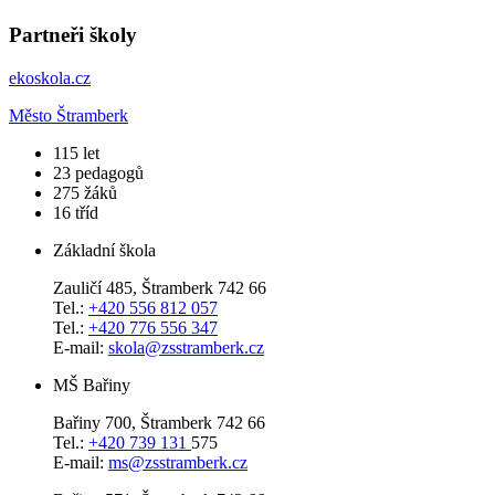
Partneři školy
ekoskola.cz
Město Štramberk
​115
let
23
pedagogů
275
žáků
16
tříd
Základní škola
Zauličí 485, Štramberk 742 66
Tel.:
+420 556 812 057
Tel.:
+420 776 556 347
E-mail:
skola@zsstramberk.cz
MŠ Bařiny
Bařiny 700, Štramberk 742 66
Tel.:
+420 739 131
575
E-mail:
ms@zsstramberk.cz