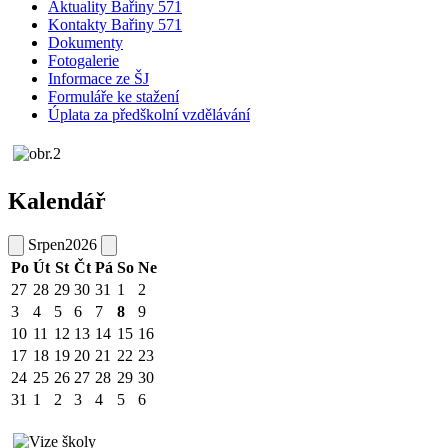
Aktuality Bařiny 571
Kontakty Bařiny 571
Dokumenty
Fotogalerie
Informace ze ŠJ
Formuláře ke stažení
Úplata za předškolní vzdělávání
Kalendář
Srpen
2026
Po
Út
St
Čt
Pá
So
Ne
27
28
29
30
31
1
2
3
4
5
6
7
8
9
10
11
12
13
14
15
16
17
18
19
20
21
22
23
24
25
26
27
28
29
30
31
1
2
3
4
5
6