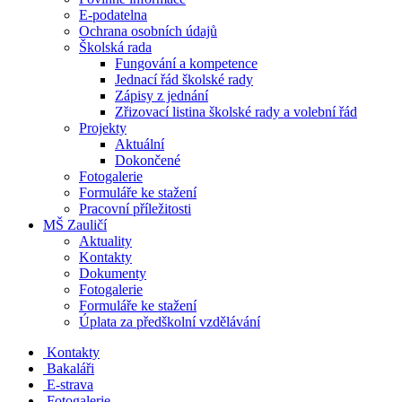
E-podatelna
Ochrana osobních údajů
Školská rada
Fungování a kompetence
Jednací řád školské rady
Zápisy z jednání
Zřizovací listina školské rady a volební řád
Projekty
Aktuální
Dokončené
Fotogalerie
Formuláře ke stažení
Pracovní příležitosti
MŠ Zauličí
Aktuality
Kontakty
Dokumenty
Fotogalerie
Formuláře ke stažení
Úplata za předškolní vzdělávání
Kontakty
Bakaláři
E-strava
Fotogalerie