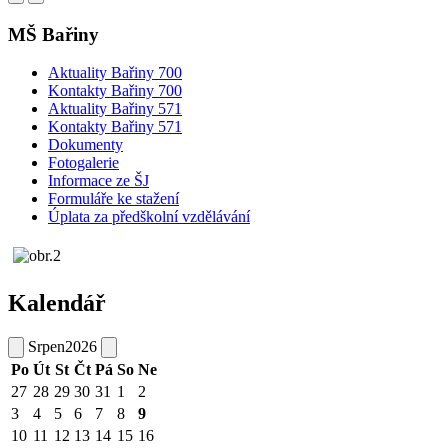
MŠ Bařiny
Aktuality Bařiny 700
Kontakty Bařiny 700
Aktuality Bařiny 571
Kontakty Bařiny 571
Dokumenty
Fotogalerie
Informace ze ŠJ
Formuláře ke stažení
Úplata za předškolní vzdělávání
Kalendář
Srpen
2026
Po
Út
St
Čt
Pá
So
Ne
27
28
29
30
31
1
2
3
4
5
6
7
8
9
10
11
12
13
14
15
16