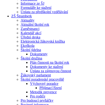
Informace ze ŠJ
Formuláře ke stažení
Úplata za předškolní vzdělávání
ZŠ Štramberk
Aktuality
Aktuální školní rok
Zaměstnanci
Kalendář akcí
Úřední deska
Elektronická žákovská knížka
Ekoškola
Školní jídelna
Dokumenty
Školní družina
Plán činnosti na školní rok
Dokumenty ke stažení
Úplata za zájmovou činnost
Žákovský parlament
Školní poradenské pracoviště
Výchovný poradce
Přijímací řízení
Metodik prevence
Pro rodiče
Pro budoucí prvňáčky
Povinné informace