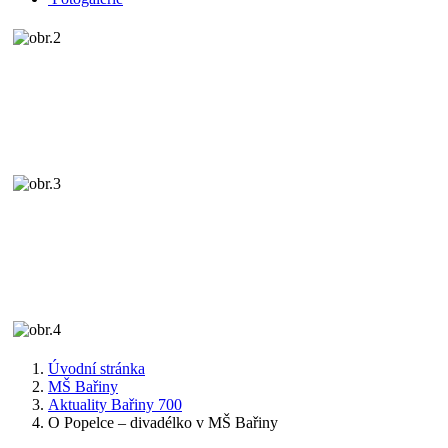
Úvodní stránka
MŠ Bařiny
Aktuality Bařiny 700
O Popelce – divadélko v MŠ Bařiny