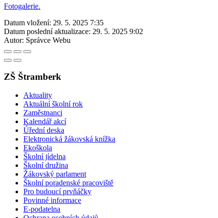
Fotogalerie.
Datum vložení:
29. 5. 2025 7:35
Datum poslední aktualizace:
29. 5. 2025 9:02
Autor:
Správce Webu
ZŠ Štramberk
Aktuality
Aktuální školní rok
Zaměstnanci
Kalendář akcí
Úřední deska
Elektronická žákovská knížka
Ekoškola
Školní jídelna
Školní družina
Žákovský parlament
Školní poradenské pracoviště
Pro budoucí prvňáčky
Povinné informace
E-podatelna
Ochrana osobních údajů