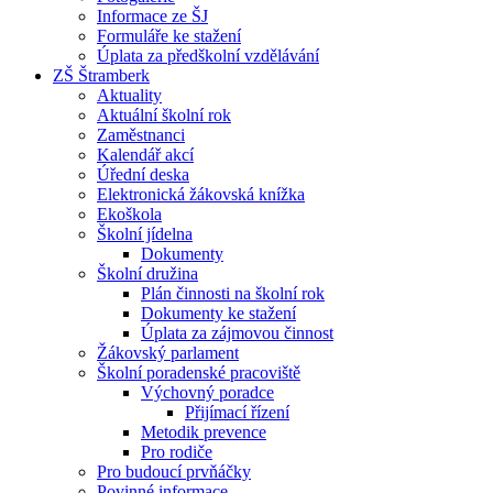
Informace ze ŠJ
Formuláře ke stažení
Úplata za předškolní vzdělávání
ZŠ Štramberk
Aktuality
Aktuální školní rok
Zaměstnanci
Kalendář akcí
Úřední deska
Elektronická žákovská knížka
Ekoškola
Školní jídelna
Dokumenty
Školní družina
Plán činnosti na školní rok
Dokumenty ke stažení
Úplata za zájmovou činnost
Žákovský parlament
Školní poradenské pracoviště
Výchovný poradce
Přijímací řízení
Metodik prevence
Pro rodiče
Pro budoucí prvňáčky
Povinné informace