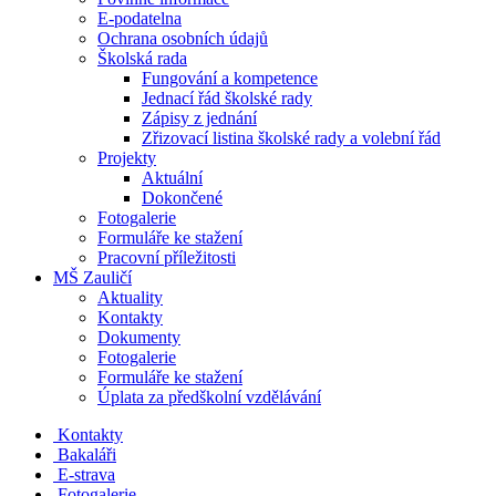
E-podatelna
Ochrana osobních údajů
Školská rada
Fungování a kompetence
Jednací řád školské rady
Zápisy z jednání
Zřizovací listina školské rady a volební řád
Projekty
Aktuální
Dokončené
Fotogalerie
Formuláře ke stažení
Pracovní příležitosti
MŠ Zauličí
Aktuality
Kontakty
Dokumenty
Fotogalerie
Formuláře ke stažení
Úplata za předškolní vzdělávání
Kontakty
Bakaláři
E-strava
Fotogalerie