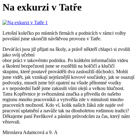
Na exkurzi v Tatře
Letošní kolečko po místních firmách a podnicích v rámci volby
povolání jsme ukončili návštěvou provozu v Tatře.
Deváťáci jsou již přijati na školy, a právě někteří chlapci si zvolili
jako svůj učební
obor práci v takovémto podniku. Po krátkém informačním videu
a školení bezpečnosti jsme se rozdělili na holčičí a klučičí
skupinu, které poutavě prováděli dva zasloužilí důchodci. Mohli
jsme vidět, jak vznikají nejrůznější kovové součástky, jak se osazují
podvozky, museli jsme být opatrní na všude přítomné vozíky
a v neposlední řadě jsme zakusili vůni olejů a velkou hlučnost.
Tatra Kopřivnice je světoznámá značka a přivedla do našeho
regionu mnoho pracovníků a vytvořila zde v minulosti mnoho
pracovních možností. Kdo ví, kolik našich žáků zde najde své
pracovní uplatnění a naváže tak na dlouholetou rodinnou tradici?
Děkujeme paní Pavlíkové a pánům průvodcům za čas, který nám
věnovali.
Miroslava Adamcová a 9. A