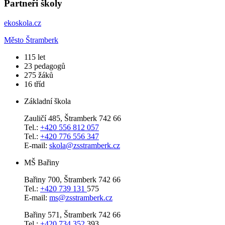
Partneři školy
ekoskola.cz
Město Štramberk
​115
let
23
pedagogů
275
žáků
16
tříd
Základní škola
Zauličí 485, Štramberk 742 66
Tel.:
+420 556 812 057
Tel.:
+420 776 556 347
E-mail:
skola@zsstramberk.cz
MŠ Bařiny
Bařiny 700, Štramberk 742 66
Tel.:
+420 739 131
575
E-mail:
ms@zsstramberk.cz
Bařiny 571, Štramberk 742 66
Tel.:
+420 734 352
393