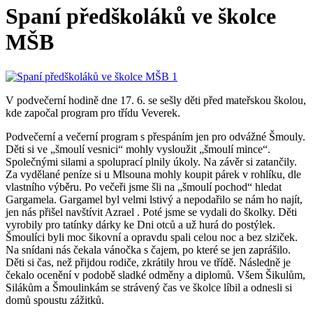
Spaní předškoláků ve školce
MŠB
V podvečerní hodině dne 17. 6. se sešly děti před mateřskou školou,
kde započal program pro třídu Veverek.
Podvečerní a večerní program s přespáním jen pro odvážné Šmouly.
Děti si ve „šmoulí vesnici“ mohly vysloužit „šmoulí mince“.
Společnými silami a spoluprací plnily úkoly. Na závěr si zatančily.
Za vydělané peníze si u Mlsouna mohly koupit párek v rohlíku, dle
vlastního výběru. Po večeři jsme šli na „šmoulí pochod“ hledat
Gargamela. Gargamel byl velmi lstivý a nepodařilo se nám ho najít,
jen nás přišel navštívit Azrael . Poté jsme se vydali do školky. Děti
vyrobily pro tatínky dárky ke Dni otců a už hurá do postýlek.
Šmoulíci byli moc šikovní a opravdu spali celou noc a bez slziček.
Na snídani nás čekala vánočka s čajem, po které se jen zaprášilo.
Děti si čas, než přijdou rodiče, zkrátily hrou ve třídě. Následně je
čekalo ocenění v podobě sladké odměny a diplomů. Všem Šikulům,
Silákům a Šmoulinkám se strávený čas ve školce líbil a odnesli si
domů spoustu zážitků.