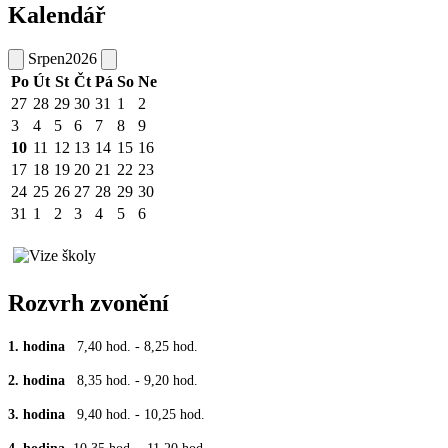
Kalendář
Srpen
2026
Po
Út
St
Čt
Pá
So
Ne
27
28
29
30
31
1
2
3
4
5
6
7
8
9
10
11
12
13
14
15
16
17
18
19
20
21
22
23
24
25
26
27
28
29
30
31
1
2
3
4
5
6
Rozvrh zvonění
1. hodina
7,40 hod. - 8,25 hod.
2. hodina
8,35 hod. - 9,20 hod.
3. hodina
9,40 hod. - 10,25 hod.