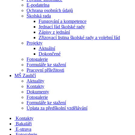
E-podatelna
Ochrana osobních údajů
Školská rada
Fungování a kompetence
Jednací řád školské rady
Zápisy z jednání
Zřizovací listina školské rady a volební řád
Projekty
Aktuální
Dokončené
Fotogalerie
Formuláře ke stažení
Pracovní příležitosti
MŠ Zauličí
Aktuality
Kontakty
Dokumenty
Fotogalerie
Formuláře ke stažení
Úplata za předškolní vzdělávání
Kontakty
Bakaláři
E-strava
Fotogalerie