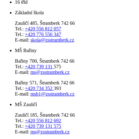
16
tříd
Základní škola
Zauličí 485, Štramberk 742 66
Tel.:
+420 556 812 057
Tel.:
+420 776 556 347
E-mail:
skola@zsstramberk.cz
MŠ Bařiny
Bařiny 700, Štramberk 742 66
Tel.:
+420 739 131
575
E-mail:
ms@zsstramberk.cz
Bařiny 571, Štramberk 742 66
Tel.:
+420 734 352
393
E-mail:
msb1@zsstramberk.cz
MŠ Zauličí
Zauličí 185, Štramberk 742 66
Tel.:
+420 556 812 692
Tel.:
+420 739 131 575
E-mail:
ms@zsstramberk.cz