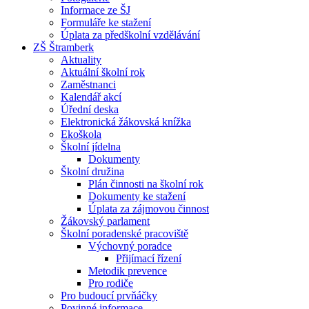
Informace ze ŠJ
Formuláře ke stažení
Úplata za předškolní vzdělávání
ZŠ Štramberk
Aktuality
Aktuální školní rok
Zaměstnanci
Kalendář akcí
Úřední deska
Elektronická žákovská knížka
Ekoškola
Školní jídelna
Dokumenty
Školní družina
Plán činnosti na školní rok
Dokumenty ke stažení
Úplata za zájmovou činnost
Žákovský parlament
Školní poradenské pracoviště
Výchovný poradce
Přijímací řízení
Metodik prevence
Pro rodiče
Pro budoucí prvňáčky
Povinné informace