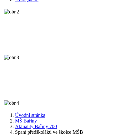
Úvodní stránka
MŠ Bařiny
Aktuality Bařiny 700
Spaní předškoláků ve školce MŠB