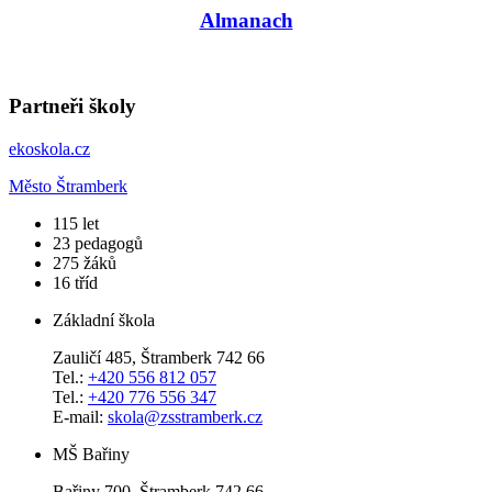
Almanach
Partneři školy
ekoskola.cz
Město Štramberk
​115
let
23
pedagogů
275
žáků
16
tříd
Základní škola
Zauličí 485, Štramberk 742 66
Tel.:
+420 556 812 057
Tel.:
+420 776 556 347
E-mail:
skola@zsstramberk.cz
MŠ Bařiny
Bařiny 700, Štramberk 742 66