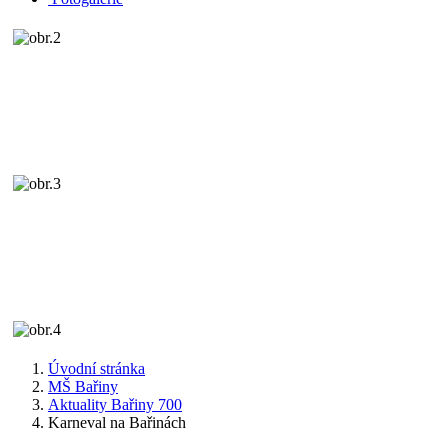
Úvodní stránka
MŠ Bařiny
Aktuality Bařiny 700
Karneval na Bařinách