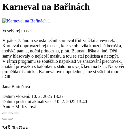
Karneval na Bařinách
Veselý rej masek.
V pátek 7. února se uskutečnil karneval tříd zajíčků a veverek.
Karneval doprovázel rej masek, kde se objevila kouzelná beruška,
mořská panna, noční princezna, pirát, Batman, liška a jiné. Děti
samy hlasovaly o nejlepší masku a tou se stal policista a netopýr.
V rámci programu se soutěžilo například ve shazování plechovek,
motání provázku s balónkem, slalomu s vajíčkem na lžíci. Na závěr
proběhla diskotéka. Karnevalové dopoledne jsme si všichni moc
užili.
Jana Bartošová
Datum vložení:
10. 2. 2025 13:37
Datum poslední aktualizace:
10. 2. 2025 13:40
Autor:
M. Kvitová
MŠ Bařiny