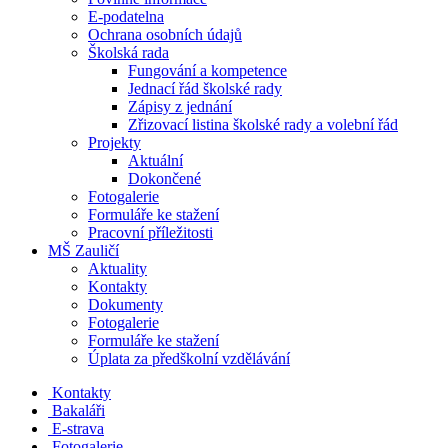
E-podatelna
Ochrana osobních údajů
Školská rada
Fungování a kompetence
Jednací řád školské rady
Zápisy z jednání
Zřizovací listina školské rady a volební řád
Projekty
Aktuální
Dokončené
Fotogalerie
Formuláře ke stažení
Pracovní příležitosti
MŠ Zauličí
Aktuality
Kontakty
Dokumenty
Fotogalerie
Formuláře ke stažení
Úplata za předškolní vzdělávání
Kontakty
Bakaláři
E-strava
Fotogalerie