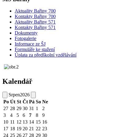
Aktuality Bařiny 700
Kontakty Bařiny 700
Aktuality Bařiny 571
Kontakty Bařiny 571
Dokumenty
Fotogalerie
Informace ze ŠJ
Formuláře ke stažení
Úplata za předškolní vzdělávání
Kalendář
Srpen
2026
Po
Út
St
Čt
Pá
So
Ne
27
28
29
30
31
1
2
3
4
5
6
7
8
9
10
11
12
13
14
15
16
17
18
19
20
21
22
23
24
25
26
27
28
29
30