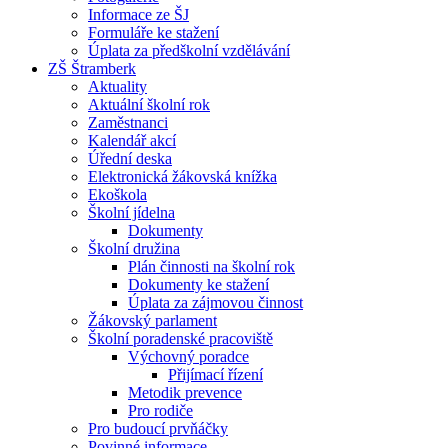
Informace ze ŠJ
Formuláře ke stažení
Úplata za předškolní vzdělávání
ZŠ Štramberk
Aktuality
Aktuální školní rok
Zaměstnanci
Kalendář akcí
Úřední deska
Elektronická žákovská knížka
Ekoškola
Školní jídelna
Dokumenty
Školní družina
Plán činnosti na školní rok
Dokumenty ke stažení
Úplata za zájmovou činnost
Žákovský parlament
Školní poradenské pracoviště
Výchovný poradce
Přijímací řízení
Metodik prevence
Pro rodiče
Pro budoucí prvňáčky
Povinné informace