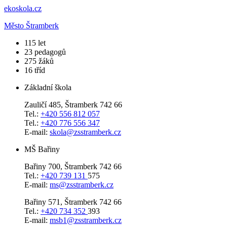
ekoskola.cz
Město Štramberk
​115
let
23
pedagogů
275
žáků
16
tříd
Základní škola
Zauličí 485, Štramberk 742 66
Tel.:
+420 556 812 057
Tel.:
+420 776 556 347
E-mail:
skola@zsstramberk.cz
MŠ Bařiny
Bařiny 700, Štramberk 742 66
Tel.:
+420 739 131
575
E-mail:
ms@zsstramberk.cz
Bařiny 571, Štramberk 742 66
Tel.:
+420 734 352
393
E-mail:
msb1@zsstramberk.cz