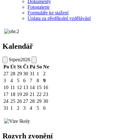
Dokumenty
Fotogalerie
Formuláře ke stažení
Úplata za předškolní vzdělávání
Kalendář
Srpen
2026
Po
Út
St
Čt
Pá
So
Ne
27
28
29
30
31
1
2
3
4
5
6
7
8
9
10
11
12
13
14
15
16
17
18
19
20
21
22
23
24
25
26
27
28
29
30
31
1
2
3
4
5
6
Rozvrh zvonění