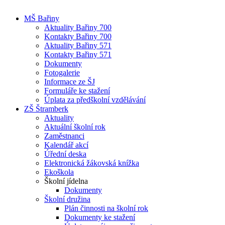
MŠ Bařiny
Aktuality Bařiny 700
Kontakty Bařiny 700
Aktuality Bařiny 571
Kontakty Bařiny 571
Dokumenty
Fotogalerie
Informace ze ŠJ
Formuláře ke stažení
Úplata za předškolní vzdělávání
ZŠ Štramberk
Aktuality
Aktuální školní rok
Zaměstnanci
Kalendář akcí
Úřední deska
Elektronická žákovská knížka
Ekoškola
Školní jídelna
Dokumenty
Školní družina
Plán činnosti na školní rok
Dokumenty ke stažení