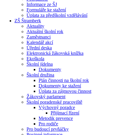
Informace ze ŠJ
Formuláře ke stažení
Úplata za předškolní vzdělávání
ZŠ Štramberk
Aktuality
Aktuální školní rok
Zaměstnanci
Kalendář akcí
Úřední deska
Elektronická žákovská knížka
Ekoškola
Školní jídelna
Dokumenty
Školní družina
Plán činnosti na školní rok
Dokumenty ke stažení
Úplata za zájmovou činnost
Žákovský parlament
Školní poradenské pracoviště
Výchovný poradce
Přijímací řízení
Metodik prevence
Pro rodiče
Pro budoucí prvňáčky
Povinné informace