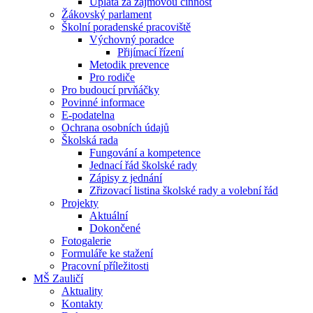
Úplata za zájmovou činnost
Žákovský parlament
Školní poradenské pracoviště
Výchovný poradce
Přijímací řízení
Metodik prevence
Pro rodiče
Pro budoucí prvňáčky
Povinné informace
E-podatelna
Ochrana osobních údajů
Školská rada
Fungování a kompetence
Jednací řád školské rady
Zápisy z jednání
Zřizovací listina školské rady a volební řád
Projekty
Aktuální
Dokončené
Fotogalerie
Formuláře ke stažení
Pracovní příležitosti
MŠ Zauličí
Aktuality
Kontakty