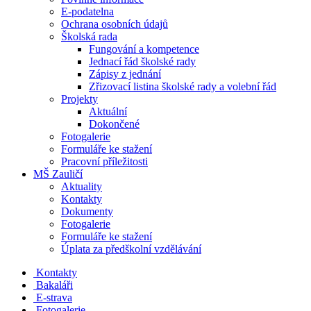
E-podatelna
Ochrana osobních údajů
Školská rada
Fungování a kompetence
Jednací řád školské rady
Zápisy z jednání
Zřizovací listina školské rady a volební řád
Projekty
Aktuální
Dokončené
Fotogalerie
Formuláře ke stažení
Pracovní příležitosti
MŠ Zauličí
Aktuality
Kontakty
Dokumenty
Fotogalerie
Formuláře ke stažení
Úplata za předškolní vzdělávání
Kontakty
Bakaláři
E-strava
Fotogalerie